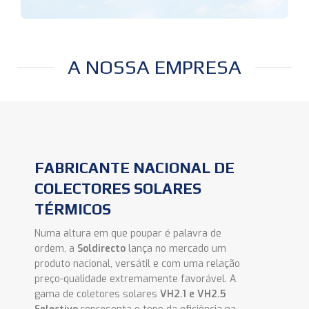
SOLUÇÕES
TECNOLOGIA SUSTENTÁVEL
A NOSSA EMPRESA
ADAPTADA ÀS SUAS
NECESSIDADES
FABRICANTE NACIONAL DE
COLECTORES SOLARES
TÉRMICOS
Numa altura em que poupar é palavra de
ordem, a
Soldirecto
lança no mercado um
produto nacional, versátil e com uma relação
preço-qualidade extremamente favorável. A
gama de coletores solares
VH2.1 e VH2.5