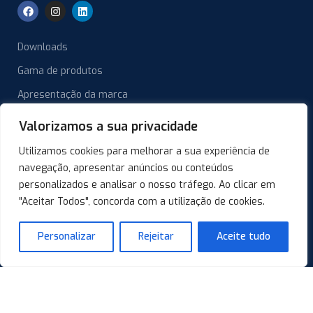
Downloads
Gama de produtos
Apresentação da marca
Catálogo
Valorizamos a sua privacidade
Manual do Coletor
Utilizamos cookies para melhorar a sua experiência de
Ficha de Cliente
navegação, apresentar anúncios ou conteúdos
personalizados e analisar o nosso tráfego. Ao clicar em
Certificado do Coletor
"Aceitar Todos", concorda com a utilização de cookies.
Links úteis
Personalizar
Rejeitar
Aceite tudo
Política de Privacidade
Política de Cookies
Resolução de Conflitos