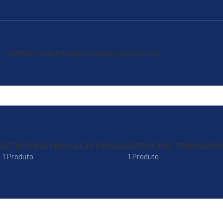
EMPRESA
PRODUTOS
SERVIÇOS
NOTÍCIAS
CONTACTOS
S
ESTRUTURAS CIRCULAÇÃO FORÇADA
ESTRUTURAS TERMOSSIFÃO
1 Produto
1 Produto