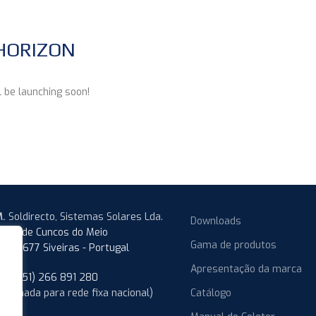
HORIZON
l be launching soon!
.
Soldirecto, Sistemas Solares Lda.
Downloads
erdade Cuncos do Meio
Gama de produtos
050-677 Siveiras - Portugal
Apresentação da marca
.
(+351) 266 891 280
Chamada para rede fixa nacional)
Catálogo